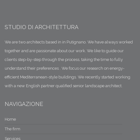
08/07/2018 19:31
Trulli - l'intonaco di calce
Terra calce e paglia
STUDIO DI ARCHITETTURA
02/07/2018 04:33
Progettare la Luce Naturale
We are two architects based in in Putignano. We have always worked
Il Fattore medio di Luce Diurna
together and are passionate about our work. We like to guide our
clients step-by-step through the process, taking the time to fully
25/06/2018 23:49
Trulli - il cocciopesto la calce e il vuolo
understand their preferences . We focus our research on energy-
La pietra e la terra
efficient Mediterranean-style buildings. We recently started working
with a new English partner qualified senior landscape architect.
16/06/2018 12:35
Trulli - In Valle d'itria - Cicerone di me ...
Pietro Massimo Fumarola
NAVIGAZIONE
11/06/2018 05:36
Home
Il protocollo Itaca Puglia
Ceriticatori della sostenibilità
The firm
Services