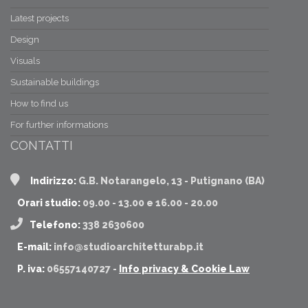
06/01/2018 07:06
Latest projects
Design
15/12/2017 09:11
Visuals
Sustainable buildings
How to find us
For further informations
CONTATTI
Indirizzo:
G.B. Notarangelo, 13 - Putignano (BA)
Orari studio:
09.00 - 13.00 e 16.00 - 20.00
Telefono:
338 2630600
E-mail:
info@studioarchitetturabp.it
P. iva:
06557140727 -
Info privacy & Cookie Law