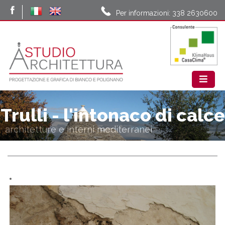
Per informazioni: 338 2630600
Trulli - l'intonaco di calce
architetture e interni mediterranei