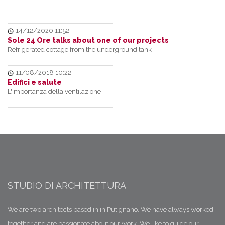
14/12/2020 11:52
Sole 24 Ore talks about one of our projects
Refrigerated cottage from the underground tank
11/08/2018 10:22
Edifici e salute
L'importanza della ventilazione
24/07/2018 00:20
Trulli - Ampliamenti
Linee guida del PPTR Puglia
08/07/2018 19:31
Trulli - l'intonaco di calce
Terra calce e paglia
STUDIO DI ARCHITETTURA
02/07/2018 04:33
Progettare la Luce Naturale
We are two architects based in in Putignano. We have always worked
Il Fattore medio di Luce Diurna
together and are passionate about our work. We like to guide our