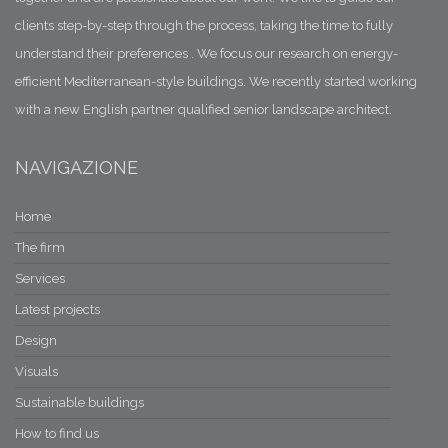
clients step-by-step through the process, taking the time to fully
25/06/2018 23:49
Trulli - il cocciopesto la calce e il vuolo
understand their preferences . We focus our research on energy-
La pietra e la terra
efficient Mediterranean-style buildings. We recently started working
with a new English partner qualified senior landscape architect.
16/06/2018 12:35
Trulli - In Valle d'itria - Cicerone di me ...
Pietro Massimo Fumarola
NAVIGAZIONE
11/06/2018 05:36
Home
Il protocollo Itaca Puglia
Ceriticatori della sostenibilità
The firm
Services
06/01/2018 07:06
Latest projects
Design
15/12/2017 09:11
Visuals
Sustainable buildings
How to find us