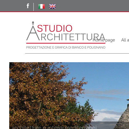
Home page
All 
architetture e interni mediterranei