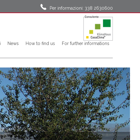
Per informazioni: 338 2630600
i
News
How to find us
For further informations