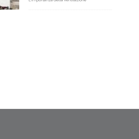
24/07/2018 00:20
Trulli - Ampliamenti
Linee guida del PPTR Puglia
08/07/2018 19:31
Trulli - l'intonaco di calce
Terra calce e paglia
02/07/2018 04:33
Progettare la Luce Naturale
Il Fattore medio di Luce Diurna
25/06/2018 23:49
Trulli - il cocciopesto la calce e il
vuolo
La pietra e la terra
16/06/2018 12:35
Trulli - In Valle d'itria - Cicerone di
me ...
Pietro Massimo Fumarola