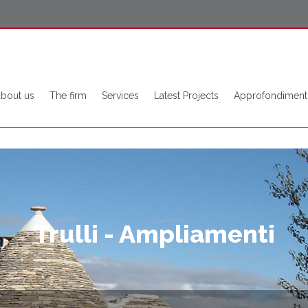
about us
The firm
Services
Latest Projects
Approfondiment
Trulli - Ampliamenti