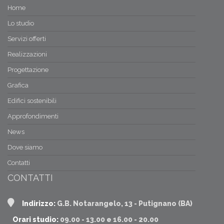
Home
Il protocollo Itaca Puglia
Ceriticatori della sostenibilità
Lo studio
Servizi offerti
06/01/2018 07:06
Casa mediterranea
Realizzazioni
Spunti di definizione
Progettazione
15/12/2017 09:11
Grafica
Cammini e percorsi
Edifici sostenibili
Secondo bando
Approfondimenti
News
Dove siamo
Contatti
CONTATTI
Indirizzo:
G.B. Notarangelo, 13 - Putignano (BA)
Orari studio:
09.00 - 13.00 e 16.00 - 20.00