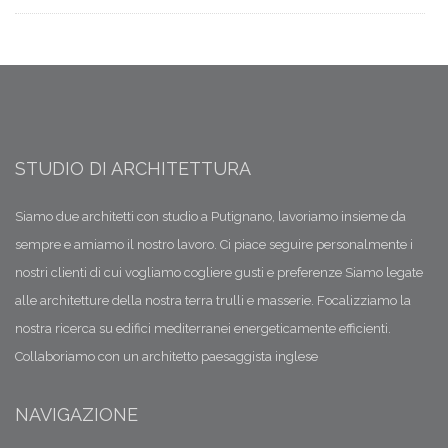
24/07/2018 00:20
Trulli - Ampliamenti
Linee guida del PPTR Puglia
08/07/2018 19:31
Trulli - l'intonaco di calce
Terra calce e paglia
STUDIO DI ARCHITETTURA
02/07/2018 04:33
Progettare la Luce Naturale
Siamo due architetti con studio a Putignano, lavoriamo insieme da
Il Fattore medio di Luce Diurna
sempre e amiamo il nostro lavoro. Ci piace seguire personalmente i
nostri clienti di cui vogliamo cogliere gusti e preferenze Siamo legate
25/06/2018 23:49
Trulli - il cocciopesto la calce e il vuolo
alle architetture della nostra terra trulli e masserie. Focalizziamo la
La pietra e la terra
nostra ricerca su edifici mediterranei energeticamente efficienti.
Collaboriamo con un architetto paesaggista inglese
16/06/2018 12:35
Trulli - In Valle d'itria - Cicerone di me s...
Pietro Massimo Fumarola
NAVIGAZIONE
11/06/2018 05:36