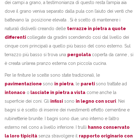
dei campi a grano, a testimonianza di questo resta l’ampia aia
dove il grano veniva separato dalla pula con l’aiuto dei venti che
battevano la posizione elevata . Si è scelto di mantenere i
naturali dislivelli creando delle
terrazze in pietra a quote
differenti
collegate da gradini scendendo così dal livello dei
cinque coni principali a quello più basso del cono esterno. Sul
terrazzo più basso si trova una
pergolata
coperta da canne , si
è creata un’area pranzo esterna con piccola cucina.
Per le finiture le scelte sono state tradizionali, le
pavimentazione
sono
in pietra
, le
pareti
sono trattate ad
intonaco
o
lasciate in pietra a vista
come anche la
superficie dei coni. Gli
infissi
sono
in legno con scuri
. Nei
bagni si è scelto di inserire dei rivestimenti effetto cementine e
rubinetterie brunite. I bagni sono due, uno interno e l’altro
esterno nel cono a livello inferiore. I trulli
hanno conservato
la loro tipicità
senza stravolgere il
rapporto originario con