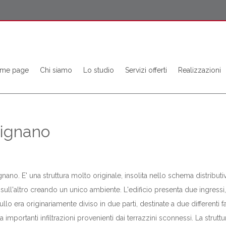
me page
Chi siamo
Lo studio
Servizi offerti
Realizzazioni
utignano
gnano. E' una struttura molto originale, insolita nello schema distributi
sull'altro creando un unico ambiente. L'edificio presenta due ingressi
 trullo era originariamente diviso in due parti, destinate a due different
a importanti infiltrazioni provenienti dai terrazzini sconnessi. La strut