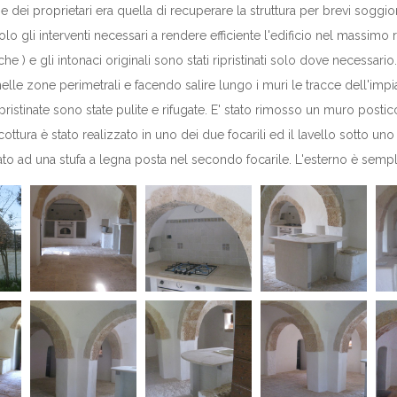
ne dei proprietari era quella di recuperare la struttura per brevi soggio
 gli interventi necessari a rendere efficiente l'edificio nel massimo ris
che ) e gli intonaci originali sono stati ripristinati solo dove necess
nelle zone perimetrali e facendo salire lungo i muri le tracce dell'impian
ripristinate sono state pulite e rifugate. E' stato rimosso un muro posti
o cottura è stato realizzato in uno dei due focarili ed il lavello sotto
dato ad una stufa a legna posta nel secondo focarile. L'esterno è sempl