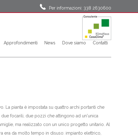
Per informazioni: 338 2630600
Approfondimenti
News
Dove siamo
Contatti
vo. La pianta è impostata su quattro archi portanti che
, due focarili, due pozzi che attingono ad un'unica
i famiglie, ma realizzato con un unico progetto unitario. Al
tura era da molto tempo in disuso: impianto elettrico,