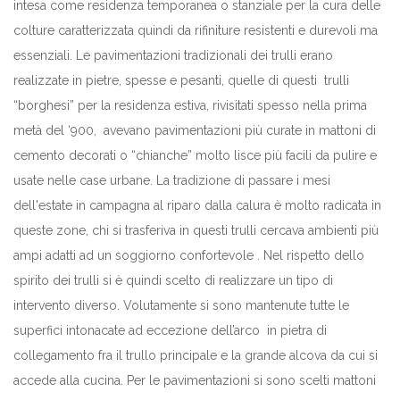
intesa come residenza temporanea o stanziale per la cura delle
colture caratterizzata quindi da rifiniture resistenti e durevoli ma
essenziali. Le pavimentazioni tradizionali dei trulli erano
realizzate in pietre, spesse e pesanti, quelle di questi trulli
“borghesi” per la residenza estiva, rivisitati spesso nella prima
metà del ‘900, avevano pavimentazioni più curate in mattoni di
cemento decorati o “chianche” molto lisce più facili da pulire e
usate nelle case urbane. La tradizione di passare i mesi
dell'estate in campagna al riparo dalla calura è molto radicata in
queste zone, chi si trasferiva in questi trulli cercava ambienti più
ampi adatti ad un soggiorno confortevole . Nel rispetto dello
spirito dei trulli si è quindi scelto di realizzare un tipo di
intervento diverso. Volutamente si sono mantenute tutte le
superfici intonacate ad eccezione dell’arco in pietra di
collegamento fra il trullo principale e la grande alcova da cui si
accede alla cucina. Per le pavimentazioni si sono scelti mattoni