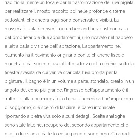
tradizionalmente un locale per la trasformazione dell’uva pigiata
per realizzare il mosto raccolto poi nelle profonde cisterne
sottostanti che ancora oggi sono conservate e visibili. La
masseria è stata riconvertita in un bed and breakfast con casa
del proprietario e due appartamentini, uno ricavato nel trappeto
e l’altra dalla divisione dell’ abitazione. L'appartamento nel
palmento ha il pavimento originario con le chianche lisce e
macchiate dal succo di uva, il letto si trova nella nicchia sotto la
finestra svasata da cui veniva scaricata l’uva pronta per la
pigiatura . Il bagno è in un volume a parte, stondato, creato in un
angolo del cono più grande; l’ingresso dell’appartamento è il
trullo – stalla con mangiatoia da cui si accede ad un’ampia zona
di soggiorno, si è scelto di lasciare le pareti intonacate
riportando a pietra viva solo alcuni dettagli. Scelte analoghe
sono state fatte nel recupero del secondo appartamento che
ospita due stanze da letto ed un piccolo soggiorno. Gli arredi